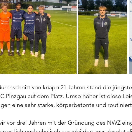
urchschnitt von knapp 21 Jahren stand die jüngste 
C Pinzgau auf dem Platz. Umso höher ist diese Lei
gen eine sehr starke, körperbetonte und routinier
 wir vor drei Jahren mit der Gründung des NWZ ein
sportlich und schulisch auszubilden, war absolut di