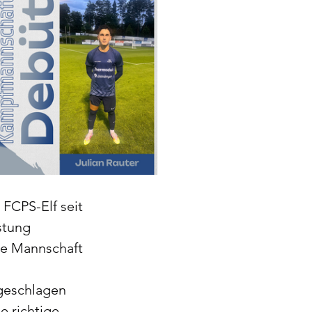
FCPS-Elf seit 
stung 
te Mannschaft 
geschlagen 
e richtige 