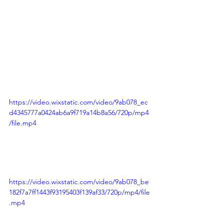
https://video.wixstatic.com/video/9ab078_ec
d4345777a0424ab6a9f719a14b8a56/720p/mp4
/file.mp4
https://video.wixstatic.com/video/9ab078_be
182f7a7ff1443f93195403f139af33/720p/mp4/file
.mp4