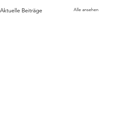
Alle ansehen
Aktuelle Beiträge
NWZ FC Pinzgau Saalfelden