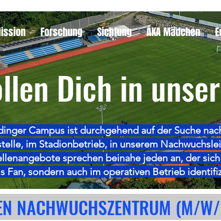
Mission
Forschung
Sichtung
AKA Mädchen
E
llen Dich in unse
dinger Campus ist durchgehend auf der Suche nac
stelle, im Stadionbetrieb, in unserem Nachwuchsl
tellenangebote sprechen beinahe jeden an, der sich
ls Fan, sondern auch im operativen Betrieb identifiz
NEN NACHWUCHSZENTRUM (M/W/