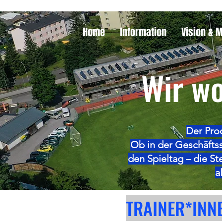
Home
Information
Vision & 
Wir wo
Der Pro
Ob in der Geschäfts
den Spieltag – die S
a
TRAINER*IN