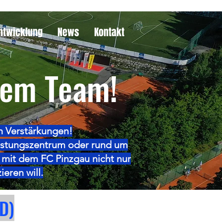
ntwicklung
News
Kontakt
rem Team!
h Verstärkungen!
eistungszentrum oder rund um
 mit dem FC Pinzgau nicht nur
ieren will.
D)